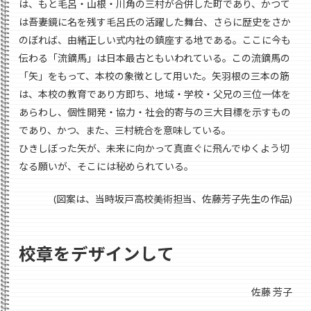
は、もと毛呂・山根・川角の三村が合併した町であり、かつて
は吾妻鏡に名を残す毛呂氏の活躍した舞台、さらに歴史をさか
のぼれば、由緒正しい式内社の鎮座する地である。ここに今も
伝わる「流鏑馬」は日本最古ともいわれている。この流鏑馬の
「矢」をもって、本校の象徴として用いた。矢羽根の三本の筋
は、本校の教育であり方即ち、地域・学校・父兄の三位一体を
あらわし、個性開発・協力・社会的寄与の三大目標を示すもの
であり、かつ、また、三村統合を意味している。
ひきしぼった矢が、未来に向かって真直ぐに飛んでゆくよう切
なる願いが、そこには秘められている。
(図案は、当時坂戸高校美術担当、佐藤芳子先生の作品)
校章をデザインして
佐藤 芳子