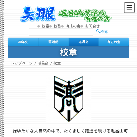
コ
ナ
ン
ビ
テ
ゲ
ン
ー
校章
校歌
有志の会
お問合せ
ツ
シ
検索
検
へ
ョ
索
ス
ン
30年史
部活動
毛呂高
有志の会
キ
に
校章
ッ
移
プ
動
トップページ
毛呂高
校章
緑ゆたかな大自然の中で、たくましく躍進を続ける毛呂山町