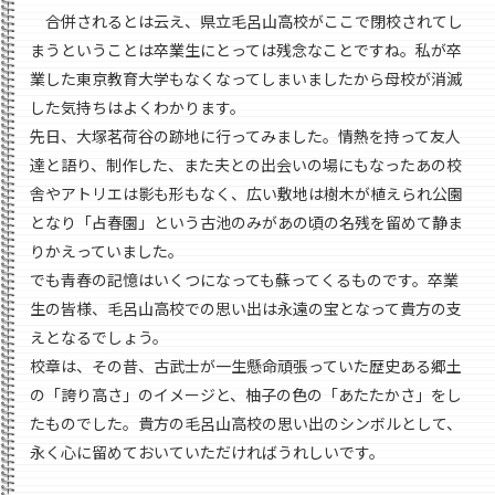
合併されるとは云え、県立毛呂山高校がここで閉校されてし
まうということは卒業生にとっては残念なことですね。私が卒
業した東京教育大学もなくなってしまいましたから母校が消滅
した気持ちはよくわかります。
先日、大塚茗荷谷の跡地に行ってみました。情熱を持って友人
達と語り、制作した、また夫との出会いの場にもなったあの校
舎やアトリエは影も形もなく、広い敷地は樹木が植えられ公園
となり「占春園」という古池のみがあの頃の名残を留めて静ま
りかえっていました。
でも青春の記憶はいくつになっても蘇ってくるものです。卒業
生の皆様、毛呂山高校での思い出は永遠の宝となって貴方の支
えとなるでしょう。
校章は、その昔、古武士が一生懸命頑張っていた歴史ある郷土
の「誇り高さ」のイメージと、柚子の色の「あたたかさ」をし
たものでした。貴方の毛呂山高校の思い出のシンボルとして、
永く心に留めておいていただければうれしいです。