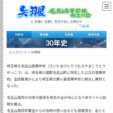
コ
ナ
ン
ビ
テ
ゲ
ン
ー
校章
校歌
有志の会
お問合せ
ツ
シ
検索
検
へ
ョ
索
ス
ン
30年史
部活動
毛呂高
有志の会
キ
に
30年史
ッ
移
プ
動
トップページ
30年史
埼玉県立毛呂山高等学校（さいたまけんりつもろやまこうとう
がっこう）は、埼玉県入間郡毛呂山町に所在した公立の高等学
校。生徒数減少により埼玉県立鶴ヶ島高等学校と統合し廃校と
なった。
毛呂山高校が30年の歴史を有志の会が中心となり本サイトに記
録を綴る。
毛呂山高校卒業生からの当時の想い出なども投稿頂き、名とと